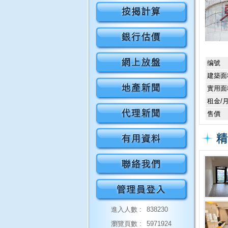
编號
建築面
實用面
租金/
售價
進入人數 :
838230
瀏覽頁數 :
5971924