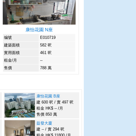
康怡花園 N座
编號
E010719
建築面積
582 呎
實用面積
461 呎
租金/月
--
售價
788 萬
康怡花園 B座
建 600 呎 / 實 497 呎
租金 HK$ -- /月
售價 850 萬
益發大廈
建 -- / 實 294 呎
租金 HK$ 11800 /月