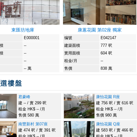
東匯坊地庫
康蕙花園 第02座 獨家
E000001
编號
E042147
積
--
建築面積
777 呎
積
--
實用面積
604 呎
月
--
租金/月
--
-- 萬
售價
838 萬
君豪峰
康怡花園 R座
建 -- / 實 299 呎
建 756 呎 / 實 616 呎
租金 HK$ -- /月
租金 HK$ -- /月
售價 580 萬
售價 980 萬
南豐新村 第07座
康怡花園 Q座
建 474 呎 / 實 391 呎
建 583 呎 / 實 466 呎
租金 HK$ -- /月
租金 HK$ -- /月