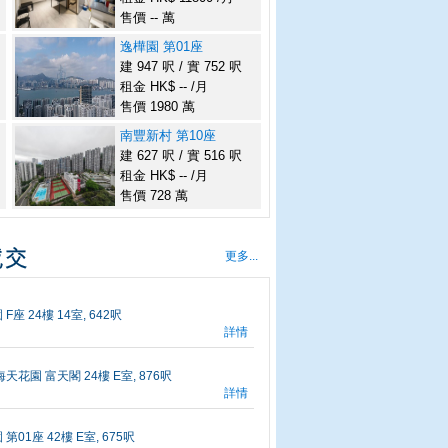
售價 -- 萬
逸樺園 第01座
建 947 呎 / 實 752 呎
租金 HK$ -- /月
售價 1980 萬
南豐新村 第10座
建 627 呎 / 實 516 呎
租金 HK$ -- /月
售價 728 萬
更多...
座 24樓 14室, 642呎
詳情
天花園 富天閣 24樓 E室, 876呎
詳情
第01座 42樓 E室, 675呎